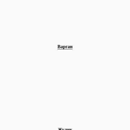
Варган
Жулик